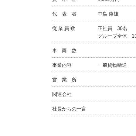
代 表 者
中島 康雄
従 業 員 数
正社員 30名
グループ全体 1
車 両 数
事業内容
一般貨物輸送
営 業 所
関連会社
社長からの一言