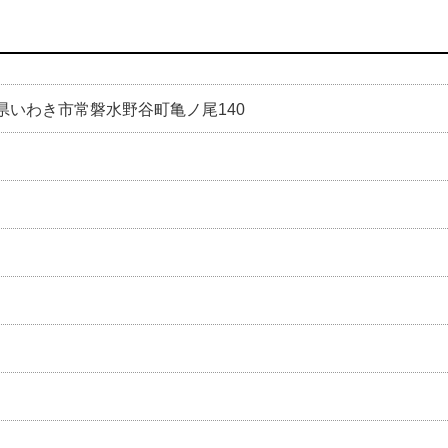
 福島県いわき市常磐水野谷町亀ノ尾140