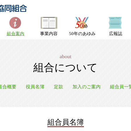
組合案内
事業内容
50年のあゆみ
広報誌
about
組合について
組合概要
役員名簿
定款
加入のご案内
組合員一
組合員名簿