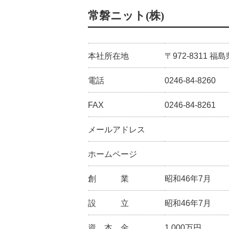
常磐ニット(株)
本社所在地
〒972-8311
電話
0246-84-8260
FAX
0246-84-8261
メールアドレス
ホームページ
創 業
昭和46年7月
設 立
昭和46年7月
資 本 金
1,000万円